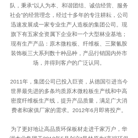
队，秉承“以人为本、和谐团结、诚信经营、服务
社会”的经营理念，经过十多年的专注耕耘，公司
迅速发展成一家专业生产人造板的集团公司。现
旗下有五家全资属下企业和一个大型林业基地；
现有生产产品：原木微粒板、纤维板、三聚氰胺
装饰板三大系列数十种品种，产品行销国内外市
场，并得到客户的广泛认同。
2011年，集团公司已投入巨资，从德国引进当今
世界最先进的多条均质原木微粒板生产线和中高
密度纤维板生产线，提升产品质量，满足广大消
费者和家俱厂家的需求。2012年6月即将投产。
为了更好地让高品质环保板材走进千家万户，华