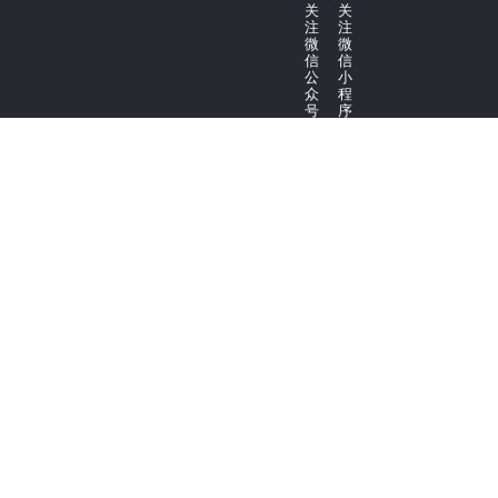
关
关
注
注
微
微
信
信
公
小
众
程
号
序
Copyright © 2020 - 2021 广州华坊洲木业有限公司
粤ICP备2022013078号