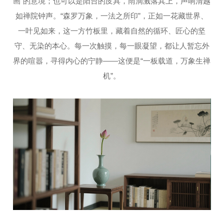
画”的意境；也可以是阳台的庋具，雨滴溅落其上，声响清越
如禅院钟声。“森罗万象，一法之所印”，正如一花藏世界、
一叶见如来，这一方竹板里，藏着自然的循环、匠心的坚
守、无染的本心。每一次触摸，每一眼凝望，都让人暂忘外
界的喧嚣，寻得内心的宁静——这便是“一板载道，万象生禅
机”。