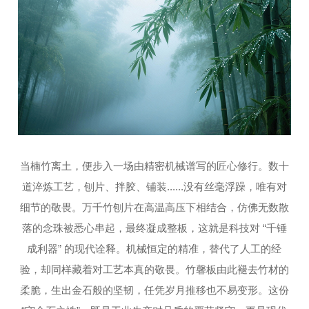
当楠竹离土，便步入一场由精密机械谱写的匠心修行。数十
道淬炼工艺，刨片、拌胶、铺装......没有丝毫浮躁，唯有对
细节的敬畏。万千竹刨片在高温高压下相结合，仿佛无数散
落的念珠被悉心串起，最终凝成整板，这就是科技对 “千锤
成利器” 的现代诠释。机械恒定的精准，替代了人工的经
验，却同样藏着对工艺本真的敬畏。竹馨板由此褪去竹材的
柔脆，生出金石般的坚韧，任凭岁月推移也不易变形。这份