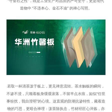
“守金石之性”，既是工业生产对品质的严苛坚守，更是现代
造物中 “不违本心、金石不渝” 的禅心写照。
若取一杯清茶泼于板上，更见禅意流转。茶水触板的瞬间，
不渗不浸，只顺着板身缓缓滚落，不留半点水痕，如似“任世
事纷扰，我自澄明”的心境。这直观的防潮抗渗特性，藏着造
物的巧思，更暗合禅理：泼茶除执念，竹材经匠心淬炼，亦