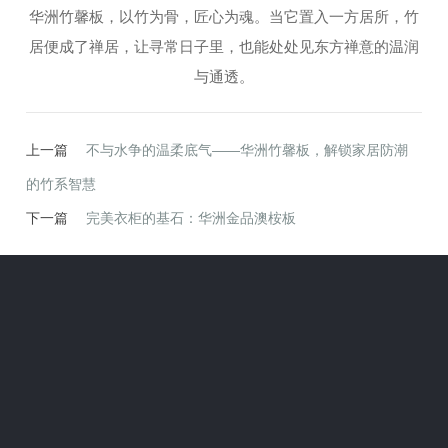
华洲竹馨板，以竹为骨，匠心为魂。当它置入一方居所，竹
居便成了禅居，让寻常日子里，也能处处见东方禅意的温润
与通透。
上一篇
不与水争的温柔底气——华洲竹馨板，解锁家居防潮
的竹系智慧
下一篇
完美衣柜的基石：华洲金品澳桉板