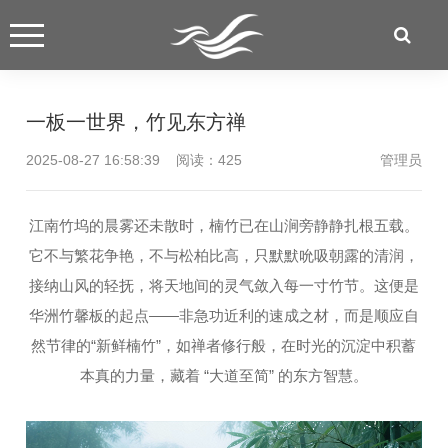
一板一世界，竹见东方禅
2025-08-27 16:58:39 阅读：
425
管理员
江南竹坞的晨雾还未散时，楠竹已在山涧旁静静扎根五载。
它不与繁花争艳，不与松柏比高，只默默吮吸朝露的清润，
接纳山风的轻抚，将天地间的灵气敛入每一寸竹节。这便是
华洲竹馨板的起点——非急功近利的速成之材，而是顺应自
然节律的“新鲜楠竹”，如禅者修行般，在时光的沉淀中积蓄
本真的力量，藏着 “大道至简” 的东方智慧。