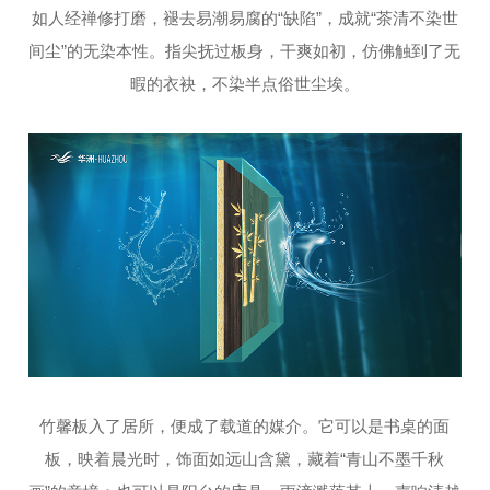
如人经禅修打磨，褪去易潮易腐的“缺陷”，成就“茶清不染世
间尘”的无染本性。指尖抚过板身，干爽如初，仿佛触到了无
暇的衣袂，不染半点俗世尘埃。
竹馨板入了居所，便成了载道的媒介。它可以是书桌的面
板，映着晨光时，饰面如远山含黛，藏着“青山不墨千秋