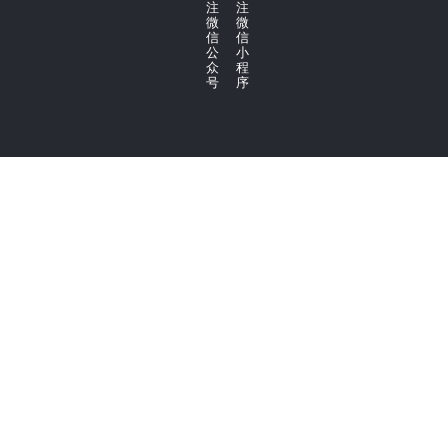
注
注
微
微
信
信
公
小
众
程
号
序
Copyright © 2020 - 2021 广州华坊洲木业有限公司
粤ICP备2022013078号